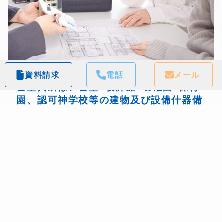
資料請求
電話
メール
会堂共済は、会堂･牧師館･幼稚園･保育
園、認可神学校等の建物及び設備什器備
品･家財等の損害保険です!
日本基督教団の会堂共済は
「火災･総合共
済」
です。
教会が損保で保険を付ける場合は「店舗また
は企業総合保険」に加入しますが、「火災･
総合共済」の補償内容は、企業総合保険より
幅広く補償しています。